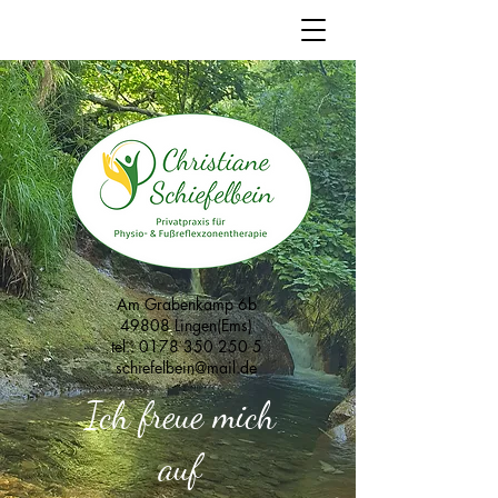
Am Grabenkamp 6b
49808 Lingen(Ems)
tel.: 0178 350 250 5
schiefelbein@mail.de
Ich freue mich
auf